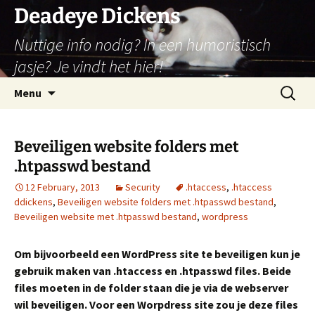
Skip
Deadeye Dickens
to
Nuttige info nodig? In een humoristisch
content
jasje? Je vindt het hier!
Search
Menu
for:
Beveiligen website folders met
.htpasswd bestand
12 February, 2013
Security
.htaccess
,
.htaccess
ddickens
,
Beveiligen website folders met .htpasswd bestand
,
Beveiligen website met .htpasswd bestand
,
wordpress
Om bijvoorbeeld een WordPress site te beveiligen kun je
gebruik maken van .htaccess en .htpasswd files. Beide
files moeten in de folder staan die je via de webserver
wil beveiligen. Voor een Worpdress site zou je deze files