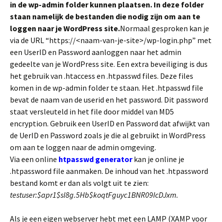
in de wp-admin folder kunnen plaatsen. In deze folder
staan namelijk de bestanden die nodig zijn om aan te
loggen naar je WordPress site.
Normaal gesproken kan je
via de URL “https://<naam-van-je-site>/wp-login.php” met
een UserID en Password aanloggen naar het admin
gedeelte van je WordPress site. Een extra beveiliging is dus
het gebruik van .htaccess en .htpasswd files. Deze files
komen in de wp-admin folder te staan. Het .htpasswd file
bevat de naam van de userid en het password. Dit password
staat versleuteld in het file door middel van MD5
encryption. Gebruik een UserID en Password dat afwijkt van
de UerID en Password zoals je die al gebruikt in WordPress
om aan te loggen naar de admin omgeving.
Via een online
htpasswd generator
kan je online je
.htpassword file aanmaken. De inhoud van het .htpassword
bestand komt er dan als volgt uit te zien:
testuser:$apr1$sl8g.5Hb$koqtFguyc1BNR09IcDJxm.
Als je een eigen webserver hebt met een LAMP (XAMP voor