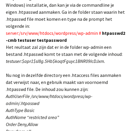
Windows) installatie, dan kan je via de commandline je
eigen .htpasswd aanmaken. Ga in de folder staan waarin het
.htpasswd file moet komen en type na de prompt het
volgende in:
server:/srv/www/htdocs/wordpress/wp-admin #
htpasswd2
-cmb testuser testpassword
Het reultaat zal zijn dat er in de folder wp-admin een
bestand .htpasswd komt te staan met de volgende inhoud:
testuser:$apr1$sl8g.5Hb$koqtFguyc1BNR09IcDJxm.
Nu nog in dezelfde directory een .htaccess files aanmaken
dat verwijst naar, en gebruik maakt van voornoemd
.htpasswd file. De inhoud zou kunnen zijn:
AuthUserFile /srv/www/htdocs/wordpress/wp-
admin/.htpasswd
AuthType Basic
AuthName “restricted area”
Order Deny,Allow