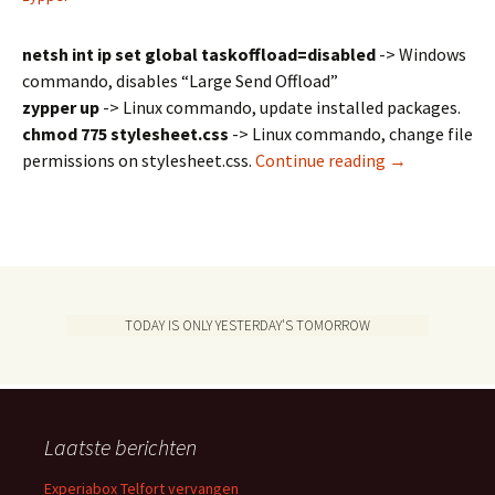
netsh int ip set global taskoffload=disabled
-> Windows
commando, disables “Large Send Offload”
zypper up
-> Linux commando, update installed packages.
chmod 775 stylesheet.css
-> Linux commando, change file
Laatst gebrui
permissions on stylesheet.css.
Continue reading
→
TODAY IS ONLY YESTERDAY'S TOMORROW
Laatste berichten
Experiabox Telfort vervangen