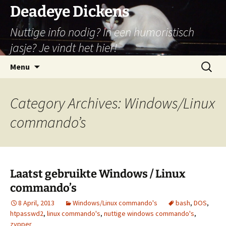
Skip
Deadeye Dickens
to
Nuttige info nodig? In een humoristisch
content
jasje? Je vindt het hier!
Search
Menu
for:
Category Archives: Windows/Linux
commando’s
Laatst gebruikte Windows / Linux
commando’s
8 April, 2013
Windows/Linux commando's
bash
,
DOS
,
htpasswd2
,
linux commando's
,
nuttige windows commando's
,
zypper