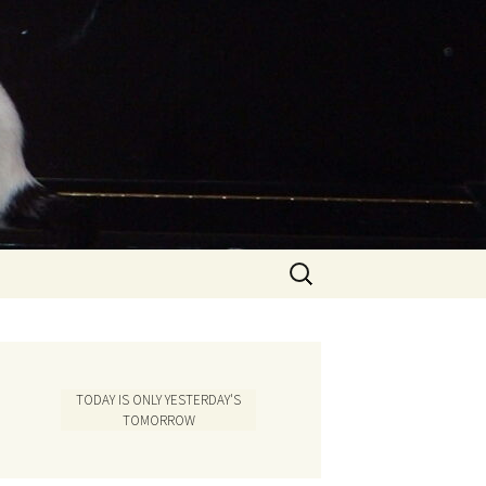
Search
for:
TODAY IS ONLY YESTERDAY'S
TOMORROW