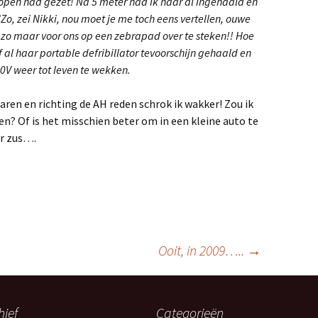
 lopen had gezet! Na 5 meter had ik haar al ingehaald en
Zo, zei Nikki, nou moet je me toch eens vertellen, ouwe
m zo maar voor ons op een zebrapad over te steken!! Hoe
f al haar portable defribillator tevoorschijn gehaald en
0V weer tot leven te wekken.
aren en richting de AH reden schrok ik wakker! Zou ik
den? Of is het misschien beter om in een kleine auto te
ar zus….
Ooit, in 2009…..
→
hief
Categorieën