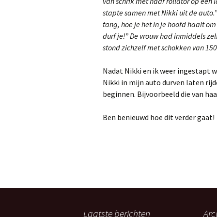
van schrik met haar rollator op een
stapte samen met Nikki uit de auto.”
tang, hoe je het in je hoofd haalt o
durf je!” De vrouw had inmiddels zel
stond zichzelf met schokken van 150
Nadat Nikki en ik weer ingestapt w
Nikki in mijn auto durven laten rij
beginnen. Bijvoorbeeld die van ha
Ben benieuwd hoe dit verder gaat!
Post
navigation
Laatste berichten
Arc