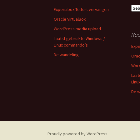
Arch
Experiabox Telfort vervangen
Oracle VirtualBox
WordPress media upload
Rec
Laatst gebruikte Windows /
Linux commando’s
Expe
De wandeling
Orac
Word
Laat
Linu
De w
Proudly powered by WordPress