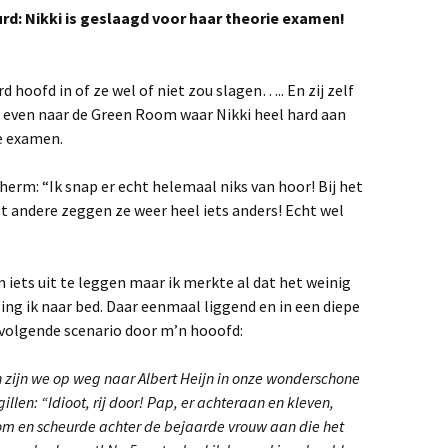
eurd: Nikki is geslaagd voor haar theorie examen!
 hoofd in of ze wel of niet zou slagen….. En zij zelf
0 even naar de Green Room waar Nikki heel hard aan
e examen.
erm: “Ik snap er echt helemaal niks van hoor! Bij het
t andere zeggen ze weer heel iets anders! Echt wel
iets uit te leggen maar ik merkte al dat het weinig
ing ik naar bed. Daar eenmaal liggend en in een diepe
olgende scenario door m’n hooofd:
n zijn we op weg naar Albert Heijn in onze wonderschone
illen: “Idioot, rij door! Pap, er achteraan en kleven,
r om en scheurde achter de bejaarde vrouw aan die het