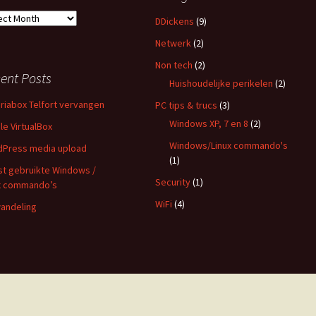
ief
DDickens
(9)
Netwerk
(2)
Non tech
(2)
ent Posts
Huishoudelijke perikelen
(2)
riabox Telfort vervangen
PC tips & trucs
(3)
Windows XP, 7 en 8
(2)
le VirtualBox
Windows/Linux commando's
Press media upload
(1)
st gebruikte Windows /
Security
(1)
x commando’s
WiFi
(4)
andeling