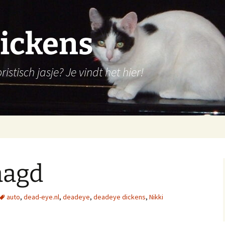
ickens
stisch jasje? Je vindt het hier!
aagd
auto
,
dead-eye.nl
,
deadeye
,
deadeye dickens
,
Nikki
a