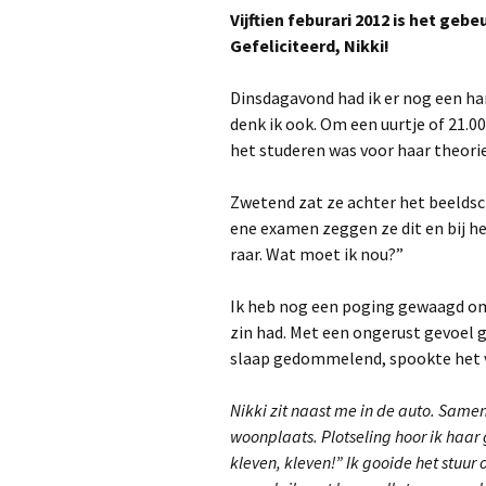
Vijftien feburari 2012 is het geb
Gefeliciteerd, Nikki!
Dinsdagavond had ik er nog een hard
denk ik ook. Om een uurtje of 21.0
het studeren was voor haar theori
Zwetend zat ze achter het beeldsch
ene examen zeggen ze dit en bij he
raar. Wat moet ik nou?”
Ik heb nog een poging gewaagd om 
zin had. Met een ongerust gevoel g
slaap gedommelend, spookte het v
Nikki zit naast me in de auto. Same
woonplaats. Plotseling hoor ik haar g
kleven, kleven!” Ik gooide het stuu